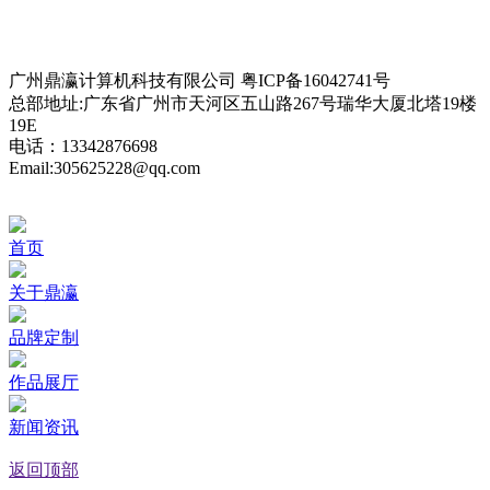
二手房交易租赁APP解决方案
互动课堂解决方案
家校互联管理解决方案
休闲旅游民宿租赁方案
共享APP解决方案
SIP融合通信解决方案
广州鼎瀛计算机科技有限公司 粤ICP备16042741号
总部地址:广东省广州市天河区五山路267号瑞华大厦北塔19楼
19E
电话：13342876698
Email:305625228@qq.com
首页
关于鼎瀛
品牌定制
作品展厅
新闻资讯
返回顶部