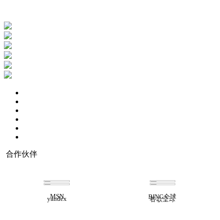
合作伙伴
电商平台分销解决方案
在线网校解决方案
智慧医疗解决方案
智慧培训/排课/考勤管理系统
进销存解决方案
在线培训课程解决方案
MSN
BING全球
yandex
谷歌全球
B2B2C在线商城解决方案
家政、跑腿服务APP解决方案
智慧家企沟通解决方案
题库系统解决方案
建筑行业解决方案
智慧物业管理系统解决方案
智慧教务管理解决方案
智慧校园解决方案
家装行业解决方案